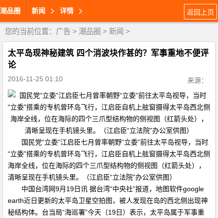
潮品圈
新闻
详情
返回上页
您的当前位置：
广告
>
潮品圈
>
新闻
>
太平岛现神秘建筑 四个消波块作甚的？军事重地不便评
论
2016-11-25 01:10
来源：
国民党“立委”江启臣七月曾率朝野“立委”前往太平岛视导，当时
“立委”搭乘的专机曾环岛飞行，江启臣自机上舷窗摄得太平岛西北侧
海岸全线，位在海际的四个三爪型结构物的侧视图（红箭头处），
清晰呈现在手机镜头里。（江启臣“立法院”办公室供图）
中国台湾网9月19日讯 据台湾“中央社”报道，地图软件google
earth近日更新的太平岛卫星空拍图，被人发现在岛的西北侧出现神
秘结构体。台当局“海巡署”今天（19日）表示，太平岛属于军事重