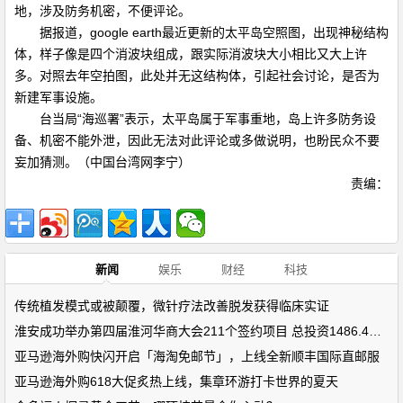
地，涉及防务机密，不便评论。
据报道，google earth最近更新的太平岛空照图，出现神秘结构
体，样子像是四个消波块组成，跟实际消波块大小相比又大上许
多。对照去年空拍图，此处并无这结构体，引起社会讨论，是否为
新建军事设施。
台当局“海巡署”表示，太平岛属于军事重地，岛上许多防务设
备、机密不能外泄，因此无法对此评论或多做说明，也盼民众不要
妄加猜测。（中国台湾网李宁）
责编：
新闻
娱乐
财经
科技
传统植发模式或被颠覆，微针疗法改善脱发获得临床实证
淮安成功举办第四届淮河华商大会211个签约项目 总投资1486.4亿元
亚马逊海外购快闪开启「海淘免邮节」，上线全新顺丰国际直邮服
亚马逊海外购618大促炙热上线，集章环游打卡世界的夏天