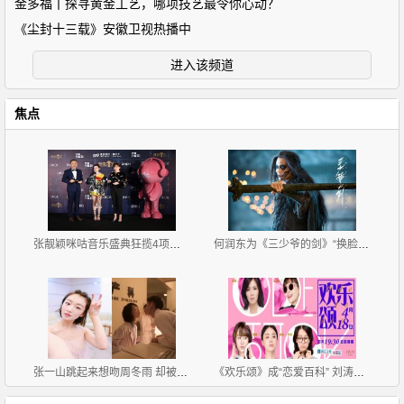
金多福丨探寻黄金工艺，哪项技艺最令你心动？
《尘封十三载》安徽卫视热播中
进入该频道
焦点
张靓颖咪咕音乐盛典狂揽4项大奖 全球首唱《长城》推广
何润东为《三少爷的剑》“换脸” 网友：大侠不易做
张一山跳起来想吻周冬雨 却被女方狠甩一巴掌
《欢乐颂》成“恋爱百科” 刘涛冷面蒋欣有料