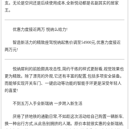
支。无论是空间还是后续使用成本,全新悦动都是名副其实的居家
王。
优惠力度接近两万 悦纳么给力!
智造新活力的精致座驾悦纳起售价调至54900元,优惠力度接近
两万元!
悦纳犀利的前脸颇具攻击性,简约干练的样式更耐看,视觉效果也
更为精致。除了漂亮的外观,它还有丰富的配置,包括多项安全装备。
而能够实现开关车门、一键启动等功能的智能手环更是深受年轻人
的喜爱!
不到五万入手全新瑞纳 一步跨入新生活
厌倦了挤地铁的通勤日常,不如趁这次活动给自己购置一辆新车,
换一种出行方式,从此告别拥挤的人潮。原价本就很实惠的全新瑞纳,