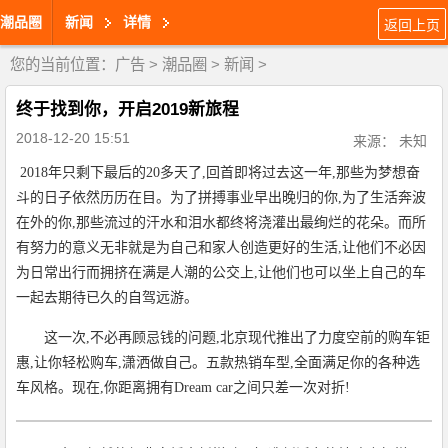
潮品圈
新闻
详情
返回上页
您的当前位置：
广告
>
潮品圈
>
新闻
>
终于找到你，开启2019新旅程
2018-12-20 15:51
来源： 未知
2018年只剩下最后的20多天了,回首即将过去这一年,那些为梦想奋
斗的日子依然历历在目。为了拼搏事业早出晚归的你,为了生活奔波
在外的你,那些流过的汗水和泪水都终将浇灌出最绚烂的花朵。而所
有努力的意义无非就是为自己和家人创造更好的生活,让他们不必因
为日常出行而拥挤在满是人潮的公交上,让他们也可以坐上自己的车
一起去期待已久的自驾远游。
这一次,不必再顾忌钱的问题,北京现代推出了力度空前的购车钜
惠,让你轻松购车,潇洒做自己。五款热销车型,全面满足你的各种选
车风格。现在,你距离拥有Dream car之间只差一次对折!