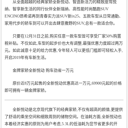
从全面超越的经典家轿全新悦动、智造新活力的精致座驾悦
纳、智享新生活的同行伙伴全新瑞纳、高性能时尚酷跑SUV
ENCINO昂希诺再到青春实力派SUV新ix25、五款车型从日常通勤、
家用代步的轿车到可以开出去肆意撒野的SUV,总有一款适合你。
只要在12月31日之前,购买任意一款车型皆可享受厂家50%购置
税补贴。不仅如此,车型的起步价也大有调整,最强优惠力度超过两万
元。如此诚意十足的给力优惠,令年轻人可以更低门槛即可轻松入手,
开启2019年有车新生活。
金牌家轿全新悦动 购车劲省一万元
原价近8万元起售的全新悦动优惠高达一万元,69900元起的价格
即可拥有一辆金牌家轿。
全新悦动是北京现代旗下的经典家轿,不仅有超高的颜值,更提供
了舒适的乘坐空间和细致周到的储物空间。在油耗方面,全新悦动也
本着经济实惠的原则为用户考虑,5.3L的低油耗为您节省更多的开