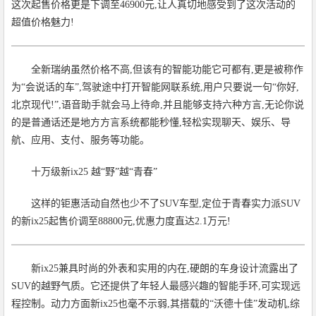
这次起售价格更是下调至46900元,让人真切地感受到了这次活动的
超值价格魅力!
全新瑞纳虽然价格不高,但该有的智能功能它可都有,更是被称作
为“会说话的车”,驾驶途中打开智能网联系统,用户只要说一句“你好,
北京现代!”,语音助手就会马上待命,并且能够支持六种方言,无论你说
的是普通话还是地方方言系统都能秒懂,轻松实现聊天、娱乐、导
航、应用、支付、服务等功能。
十万级新ix25 越“野”越“青春”
这样的钜惠活动自然也少不了SUV车型,定位于青春实力派SUV
的新ix25起售价调至88800元,优惠力度直达2.1万元!
新ix25兼具时尚的外表和实用的内在,硬朗的车身设计流露出了
SUV的越野气质。它还提供了年轻人最感兴趣的智能手环,可实现远
程控制。动力方面新ix25也毫不示弱,其搭载的“沃德十佳”发动机,综