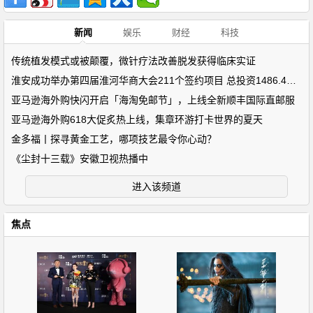
新闻
娱乐
财经
科技
传统植发模式或被颠覆，微针疗法改善脱发获得临床实证
淮安成功举办第四届淮河华商大会211个签约项目 总投资1486.4亿元
亚马逊海外购快闪开启「海淘免邮节」，上线全新顺丰国际直邮服
亚马逊海外购618大促炙热上线，集章环游打卡世界的夏天
金多福丨探寻黄金工艺，哪项技艺最令你心动？
《尘封十三载》安徽卫视热播中
进入该频道
焦点